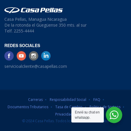
Casa Pellas, Managua Nicaragua
De la rotonda el Güegüense 350 mts. al sur
Telf. 2255-4444
REDES SOCIALES
servicioalcliente@casapellas.com
Carreras
Resposabilidad Social
FAQ
Documentos Tributarios
Tasa de Cambio
Politica de Sorteos
Envié su chat en
Privacidad
whatsapp.
© 2024 Casa Pellas. Todos los derechos reservados