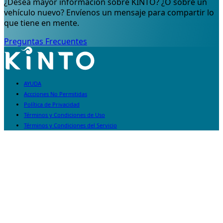
¿Desea mayor información sobre KINTO? ¿O sobre un
vehículo nuevo? Envíenos un mensaje para compartir lo
que tiene en mente.
Preguntas Frecuentes
AYUDA
Accciones No Permitidas
Política de Privacidad
Términos y Condiciones de Uso
Términos y Condiciones del Servicio