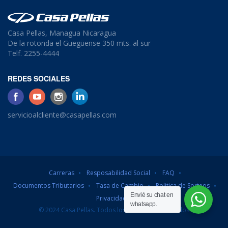
Casa Pellas, Managua Nicaragua
De la rotonda el Güegüense 350 mts. al sur
Telf. 2255-4444
REDES SOCIALES
servicioalcliente@casapellas.com
Carreras
Resposabilidad Social
FAQ
Documentos Tributarios
Tasa de Cambio
Politica de Sorteos
Envié su chat en
Privacidad
whatsapp.
© 2024 Casa Pellas. Todos los derechos reservados