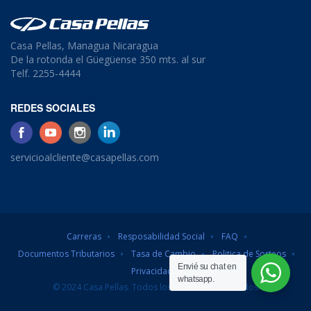
Casa Pellas, Managua Nicaragua
De la rotonda el Güegüense 350 mts. al sur
Telf. 2255-4444
REDES SOCIALES
servicioalcliente@casapellas.com
Carreras
Resposabilidad Social
FAQ
Documentos Tributarios
Tasa de Cambio
Politica de Sorteos
Envié su chat en
Privacidad
whatsapp.
© 2024 Casa Pellas. Todos los derechos reservados