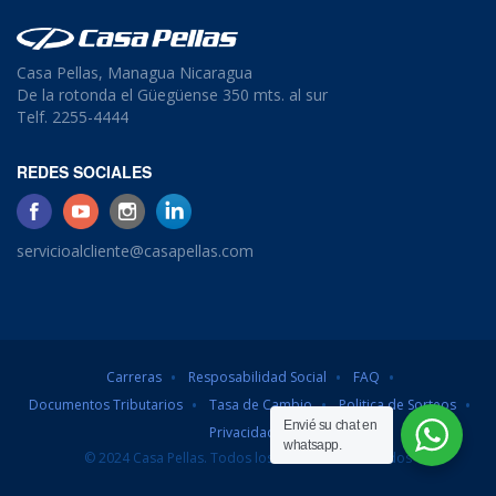
Casa Pellas, Managua Nicaragua
De la rotonda el Güegüense 350 mts. al sur
Telf. 2255-4444
REDES SOCIALES
servicioalcliente@casapellas.com
Carreras
Resposabilidad Social
FAQ
Documentos Tributarios
Tasa de Cambio
Politica de Sorteos
Envié su chat en
Privacidad
whatsapp.
© 2024 Casa Pellas. Todos los derechos reservados