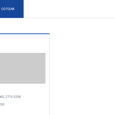
COTIZAR
60, 2713-3206
203