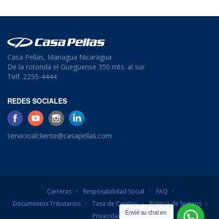
Casa Pellas, Managua Nicaragua
De la rotonda el Güegüense 350 mts. al sur
Telf. 2255-4444
REDES SOCIALES
servicioalcliente@casapellas.com
Carreras
Resposabilidad Social
FAQ
Documentos Tributarios
Tasa de Cambio
Politica de Sorteos
Envié su chat en
Privacidad