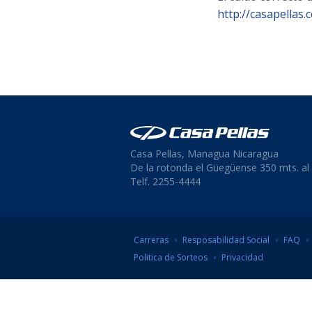
http://casapellas.
Casa Pellas, Managua Nicaragua
De la rotonda el Güegüense 350 mts. al 
Telf. 2255-4444
Carreras
Resposabilidad Social
FAQ
Politica de Sorteos
Privacidad