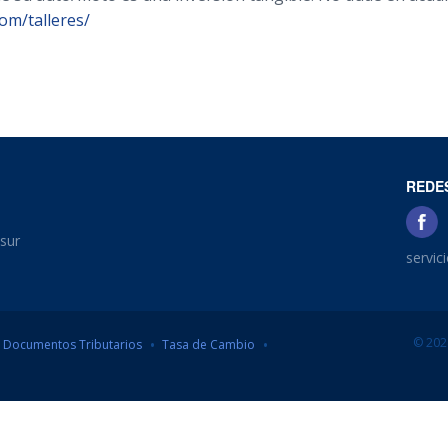
com/talleres/
REDE
sur
servic
© 202
Documentos Tributarios
Tasa de Cambio