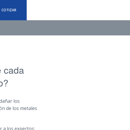
COTIZAR
e cada
o?
 dañar los
ión de los metales
r a los expertos: