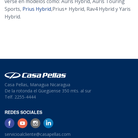
verse en modelos como: Auris Hybrid, Auris Touring
Sports,
Prius Hybrid
,Prius+ Hybrid, Rav4 Hybrid y Yaris
Hybrid.
Casa Pellas, Managua Nicaragua
De la rotonda el Güegüense 350 mts. al sur
Telf. 2255-4444
REDES SOCIALES
servicioalcliente@casapellas.com